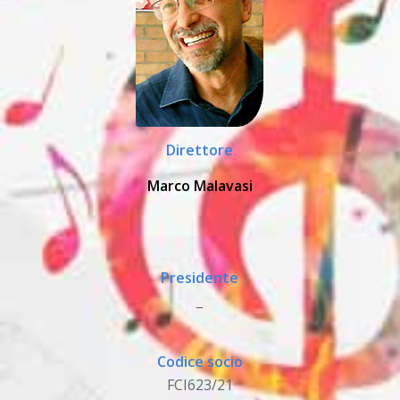
Direttore
Marco Malavasi
Presidente
_
Codice socio
FCI623/21