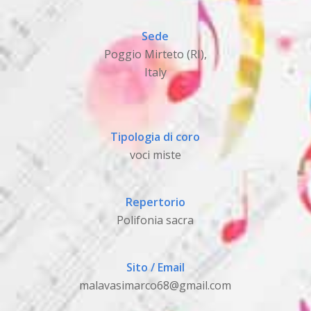
Sede
Poggio Mirteto (RI),
Italy
Tipologia di coro
voci miste
Repertorio
Polifonia sacra
Sito / Email
malavasimarco68@gmail.com