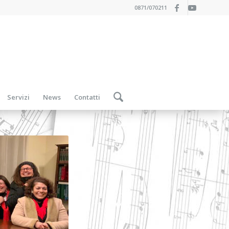
0871/070211
Servizi
News
Contatti