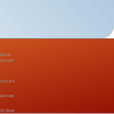
 SULLA
LVATORE
MUSICALE
INATION
 ESTREMI