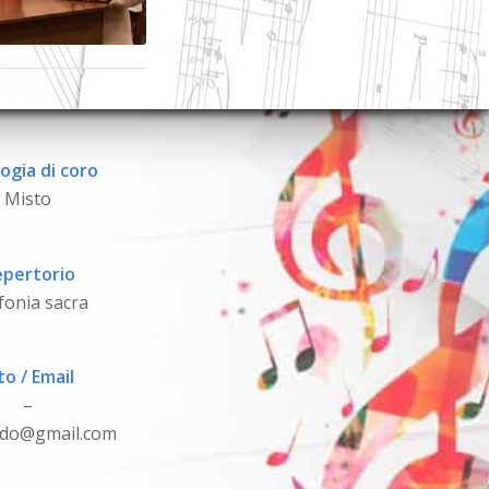
ogia di coro
Misto
pertorio
fonia sacra
to / Email
–
rdo@gmail.com