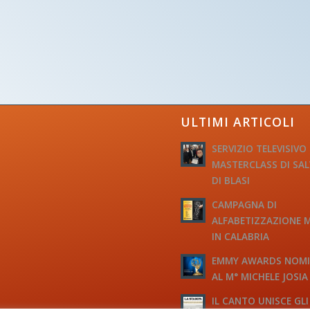
ULTIMI ARTICOLI
SERVIZIO TELEVISIVO
MASTERCLASS DI SA
DI BLASI
CAMPAGNA DI
ALFABETIZZAZIONE 
IN CALABRIA
EMMY AWARDS NOM
AL M° MICHELE JOSIA
IL CANTO UNISCE GLI