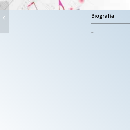
SANTA MARIA
DI NAZARETH
Biografia
Roma
–