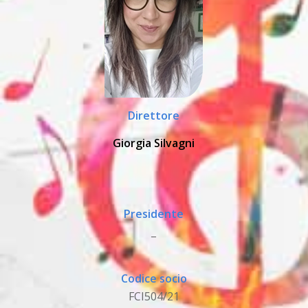
Direttore
Giorgia Silvagni
Presidente
_
Codice socio
FCI504/21