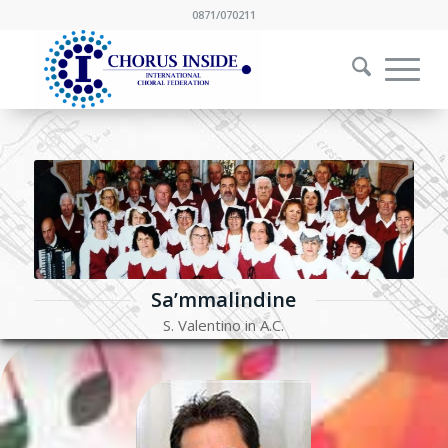
0871/070211
Sa’mmalindine
S. Valentino in A.C.