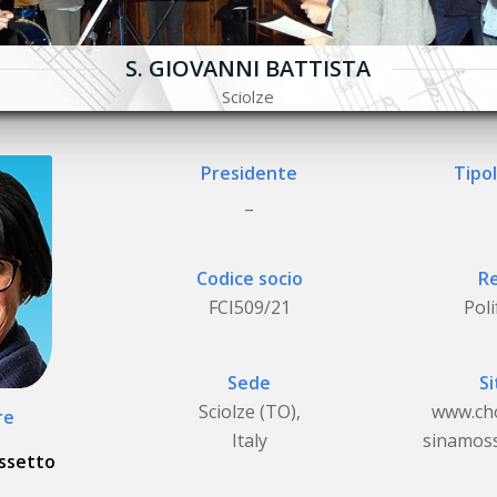
S. GIOVANNI BATTISTA
Sciolze
Presidente
Tipol
_
Codice socio
Re
FCI509/21
Poli
Sede
Si
Sciolze (TO),
www.ch
re
Italy
sinamos
ossetto