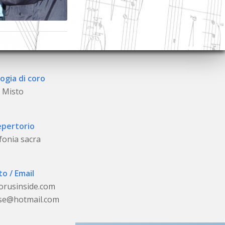
ogia di coro
Misto
pertorio
fonia sacra
to / Email
orusinside.com
se@hotmail.com