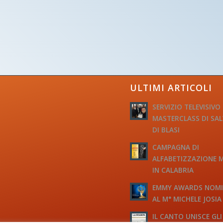
ULTIMI ARTICOLI
SERVIZIO TELEVISIVO
MASTERCLASS DI SA
DI BLASI
CAMPAGNA DI
ALFABETIZZAZIONE 
IN CALABRIA
EMMY AWARDS NOM
AL M° MICHELE JOSIA
IL CANTO UNISCE GLI