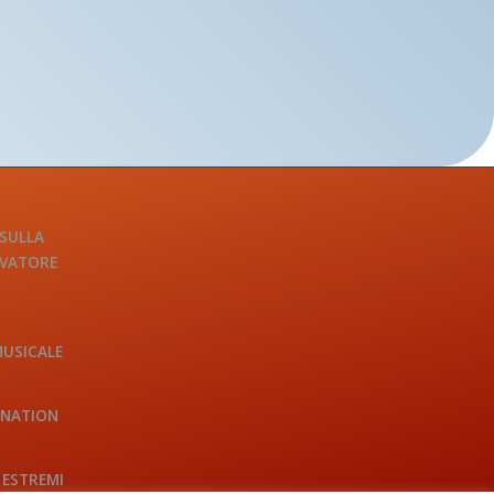
 SULLA
LVATORE
MUSICALE
INATION
 ESTREMI