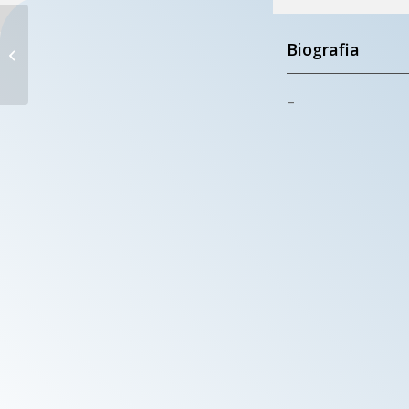
S. ALFONSO
Biografia
Torino
–