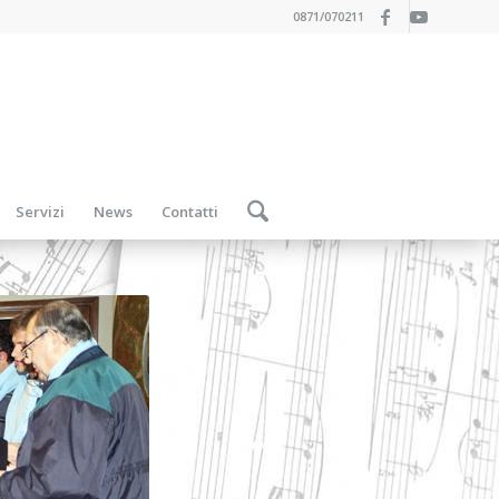
0871/070211
Servizi
News
Contatti