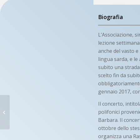
Biografia
L’Associazione, si
lezione settimanal
anche del vasto e 
lingua sarda, e l
subito una strada 
scelto fin da subi
obbligatoriamente 
gennaio 2017, con
RES NOVA
Il concerto, intito
polifonici proveni
Barbara. Il concer
Terralba (OR)
ottobre dello ste
organizza una Ras