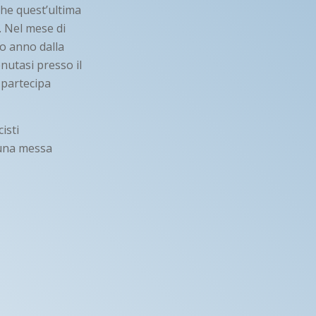
he quest’ultima
. Nel mese di
lo anno dalla
nutasi presso il
o partecipa
isti
o una messa