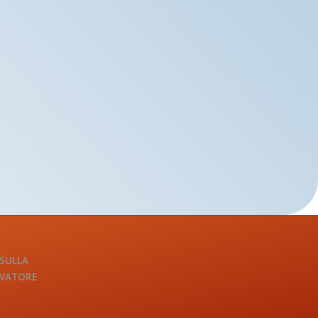
 SULLA
LVATORE