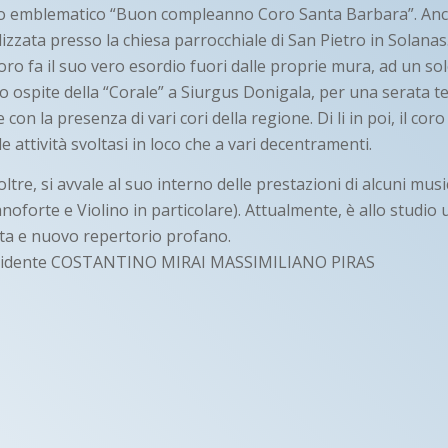
olo emblematico “Buon compleanno Coro Santa Barbara”. Anc
lizzata presso la chiesa parrocchiale di San Pietro in Solanas
coro fa il suo vero esordio fuori dalle proprie mura, ad un so
 ospite della “Corale” a Siurgus Donigala, per una serata te
con la presenza di vari cori della regione. Di li in poi, il cor
e attività svoltasi in loco che a vari decentramenti.
ltre, si avvale al suo interno delle prestazioni di alcuni music
anoforte e Violino in particolare). Attualmente, è allo studi
ta e nuovo repertorio profano.
Presidente COSTANTINO MIRAI MASSIMILIANO PIRAS