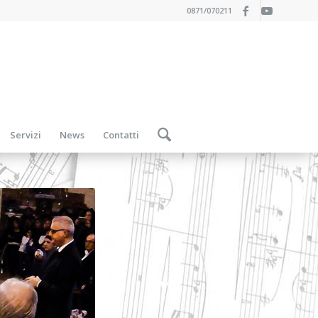
0871/070211
Servizi
News
Contatti