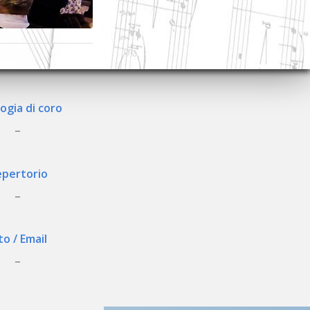
ogia di coro
_
pertorio
_
to / Email
_