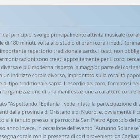
n dal principio, svolge principalmente attività musicale (cora
e di 180 minuti, volta allo studio di brani corali inediti (pri
importante repertorio tradizionale sardo. I testi, non obbli
e armonizzazioni sono creati appositamente per il coro, cerc
diversa e più moderna rispetto la maggior parte dei cori sardi
to un indirizzo corale diverso, improntato sulla coralità popo
di tipo tradizionale sarda. L’esordio del coro, formatosi nel 
 l’organizzazione di una manifestazione a carattere corale 
lato “Aspettando l’Epifania”, vede infatti la partecipazione di 
enti dalla provincia di Oristano e di Nuoro, e, ovviamente il 
to si è tenuto presso la parrocchia San Pietro Apostolo del 
sso anno invece, in occasione dell’evento “Autunno Solanese”
segna corale con la presenza di cori provenienti da Cagliar