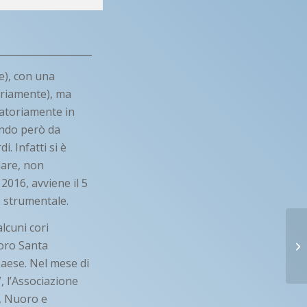
le), con una
mariamente), ma
gatoriamente in
ando però da
. Infatti si è
lare, non
2016, avviene il 5
e strumentale.
alcuni cori
coro Santa
paese. Nel mese di
, l’Associazione
i, Nuoro e