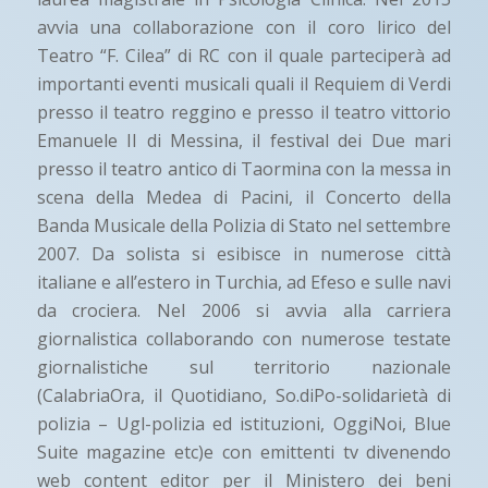
avvia una collaborazione con il coro lirico del
Teatro “F. Cilea” di RC con il quale parteciperà ad
importanti eventi musicali quali il Requiem di Verdi
presso il teatro reggino e presso il teatro vittorio
Emanuele II di Messina, il festival dei Due mari
presso il teatro antico di Taormina con la messa in
scena della Medea di Pacini, il Concerto della
Banda Musicale della Polizia di Stato nel settembre
2007. Da solista si esibisce in numerose città
italiane e all’estero in Turchia, ad Efeso e sulle navi
da crociera. Nel 2006 si avvia alla carriera
giornalistica collaborando con numerose testate
giornalistiche sul territorio nazionale
(CalabriaOra, il Quotidiano, So.diPo-solidarietà di
polizia – Ugl-polizia ed istituzioni, OggiNoi, Blue
Suite magazine etc)e con emittenti tv divenendo
web content editor per il Ministero dei beni