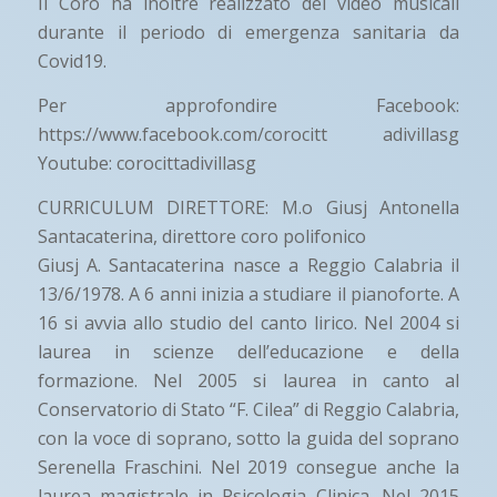
Il Coro ha inoltre realizzato dei video musicali
durante il periodo di emergenza sanitaria da
Covid19.
Per approfondire Facebook:
https://www.facebook.com/corocitt adivillasg
Youtube: corocittadivillasg
CURRICULUM DIRETTORE: M.o Giusj Antonella
Santacaterina, direttore coro polifonico
Giusj A. Santacaterina nasce a Reggio Calabria il
13/6/1978. A 6 anni inizia a studiare il pianoforte. A
16 si avvia allo studio del canto lirico. Nel 2004 si
laurea in scienze dell’educazione e della
formazione. Nel 2005 si laurea in canto al
Conservatorio di Stato “F. Cilea” di Reggio Calabria,
con la voce di soprano, sotto la guida del soprano
Serenella Fraschini. Nel 2019 consegue anche la
laurea magistrale in Psicologia Clinica. Nel 2015