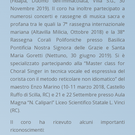
(Fidapa, Duomo dell’Immacolata, Villa S.G., 30
Novembre 2019). Il coro ha inoltre partecipato a
numerosi concerti e rassegne di musica sacra e
profana tra le quali la 7° rassegna internazionale
mariana (Altavilla Milicia, Ottobre 2018) e la 38°
Rassegna Corali Polifoniche presso Basilica
Pontificia Nostra Signora delle Grazie e Santa
Maria Goretti (Nettuno, 30 giugno 2019). Si è
specializzato partecipando alla “Master class for
Choral Singer in tecnica vocale ed espressiva del
corista con il metodo reticolare non idiomatico” del
maestro Enzo Marino (10-11 marzo 2018, Castello
Ruffo di Scilla, RC) e 21 e 22 Settembre presso Aula
Magna “N. Calipari” Liceo Scientifico Statale L. Vinci
(RC).
Il coro ha ricevuto alcuni importanti
riconoscimenti: