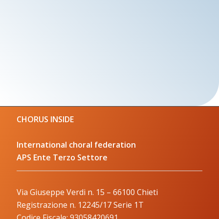
CHORUS INSIDE
International choral federation
APS Ente Terzo Settore
Via Giuseppe Verdi n. 15 – 66100 Chieti
Registrazione n. 12245/17 Serie 1T
Codice Fiscale: 93058420691