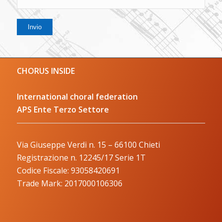
CHORUS INSIDE
International choral federation
APS Ente Terzo Settore
Via Giuseppe Verdi n. 15 – 66100 Chieti
Registrazione n. 12245/17 Serie 1T
Codice Fiscale: 93058420691
Trade Mark: 2017000106306