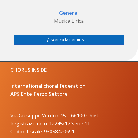
Genere:
Musica Lirica
Scarica la Partitura
CHORUS INSIDE
International choral federation
APS Ente Terzo Settore
Via Giuseppe Verdi n. 15 – 66100 Chieti
Registrazione n. 12245/17 Serie 1T
Codice Fiscale: 93058420691