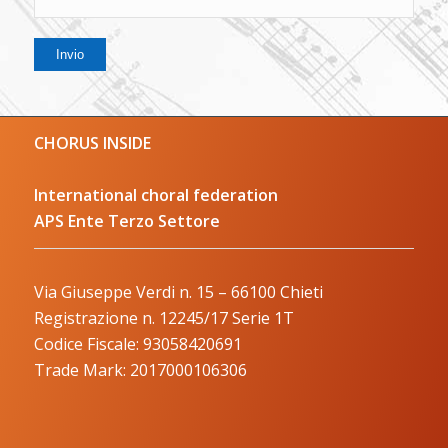
CHORUS INSIDE
International choral federation
APS Ente Terzo Settore
Via Giuseppe Verdi n. 15 – 66100 Chieti
Registrazione n. 12245/17 Serie 1T
Codice Fiscale: 93058420691
Trade Mark: 2017000106306