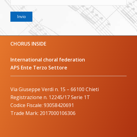
CHORUS INSIDE
International choral federation
APS Ente Terzo Settore
Via Giuseppe Verdi n. 15 – 66100 Chieti
Registrazione n. 12245/17 Serie 1T
Codice Fiscale: 93058420691
Trade Mark: 2017000106306