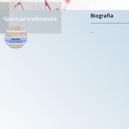
Protetto:
Biografia
Spiritual tradizionale
Deep River
–