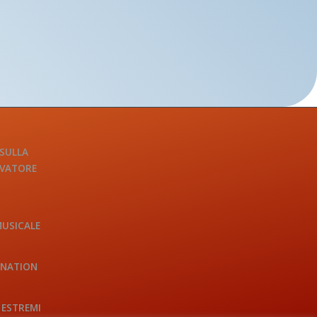
 SULLA
LVATORE
MUSICALE
INATION
 ESTREMI