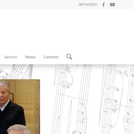
0871/070211
Servizi
News
Contatti