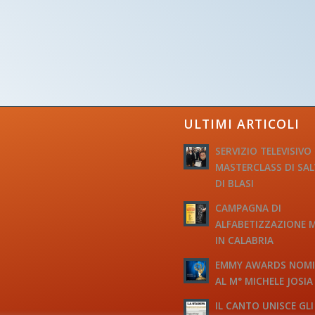
ULTIMI ARTICOLI
SERVIZIO TELEVISIVO
MASTERCLASS DI SA
DI BLASI
CAMPAGNA DI
ALFABETIZZAZIONE 
IN CALABRIA
EMMY AWARDS NOM
AL M° MICHELE JOSIA
IL CANTO UNISCE GLI