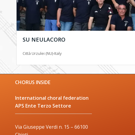
SU NEULACORO
Città Urzulei (NU)-Italy
CHORUS INSIDE
International choral federation
APS Ente Terzo Settore
Via Giuseppe Verdi n. 15 – 66100
Chieti