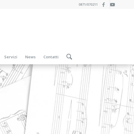
0871/070211
Servizi
News
Contatti