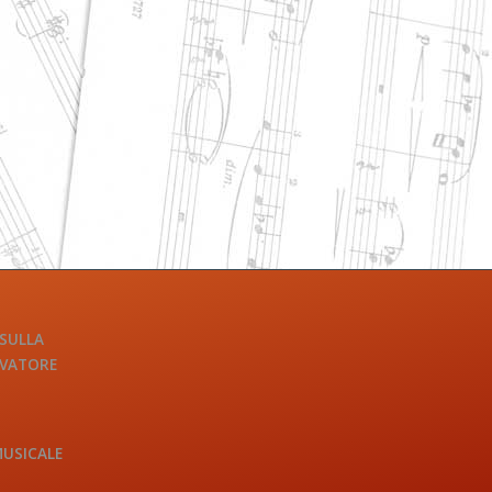
 SULLA
LVATORE
MUSICALE