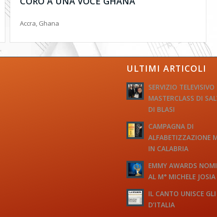
CORO A UNA VOCE GHANA
Accra, Ghana
ULTIMI ARTICOLI
SERVIZIO TELEVISIVO
MASTERCLASS DI SA
DI BLASI
CAMPAGNA DI
ALFABETIZZAZIONE 
IN CALABRIA
EMMY AWARDS NOM
AL M° MICHELE JOSIA
IL CANTO UNISCE GLI
D’ITALIA