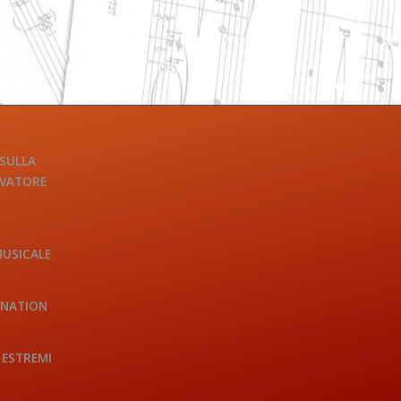
 SULLA
LVATORE
MUSICALE
INATION
 ESTREMI