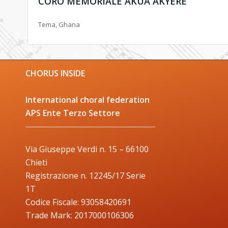
CORO MEMORIALE AKUA AKYERE
Tema, Ghana
CHORUS INSIDE
International choral federation
APS Ente Terzo Settore
Via Giuseppe Verdi n. 15 – 66100
Chieti
Registrazione n. 12245/17 Serie
1T
Codice Fiscale: 93058420691
Trade Mark: 2017000106306