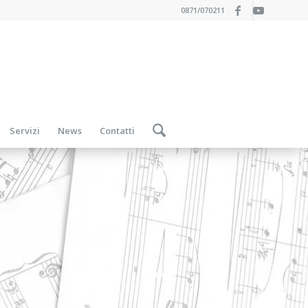
0871/070211
Servizi
News
Contatti