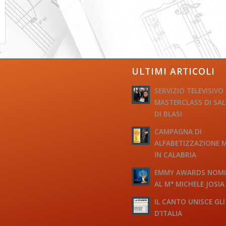
ULTIMI ARTICOLI
SERVIZIO TELEVISIVO
MASTERCLASS DI SA
DI BLASI
CAMPAGNA DI
ALFABETIZZAZIONE 
IN CALABRIA
EMMY AWARDS NOM
AL M° MICHELE JOSIA
IL CANTO UNISCE GLI
D’ITALIA