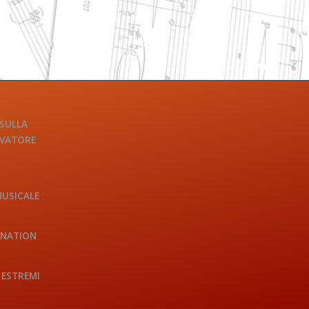
 SULLA
LVATORE
MUSICALE
INATION
 ESTREMI