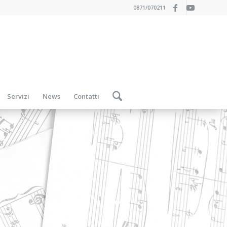
0871/070211
Servizi
News
Contatti