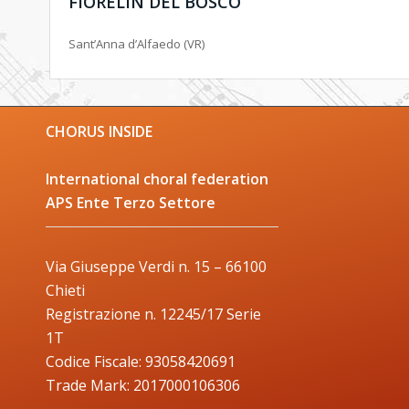
FIORELIN DEL BOSCO
Sant’Anna d’Alfaedo (VR)
CHORUS INSIDE
International choral federation
APS Ente Terzo Settore
Via Giuseppe Verdi n. 15 – 66100
Chieti
Registrazione n. 12245/17 Serie
1T
Codice Fiscale: 93058420691
Trade Mark: 2017000106306