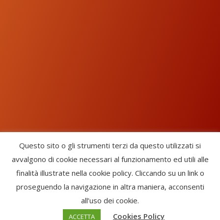
Questo sito o gli strumenti terzi da questo utilizzati si
avvalgono di cookie necessari al funzionamento ed utili alle
Chorus Inside - International Choral Federation - APS Ente Terzo
finalità illustrate nella cookie policy. Cliccando su un link o
Settore · CF: 93058420691
proseguendo la navigazione in altra maniera, acconsenti
CHORUS INSIDE ® TRADE MARK (Marchio Registrato codice:
all’uso dei cookie.
2017000106306) -
Enfold Theme by Kriesi
Cookies Policy
ACCETTA