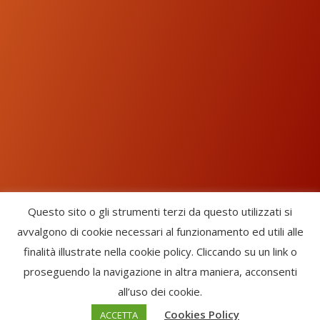
Questo sito o gli strumenti terzi da questo utilizzati si
avvalgono di cookie necessari al funzionamento ed utili alle
Chorus Inside - International Choral Federation - APS Ente Terzo
finalità illustrate nella cookie policy. Cliccando su un link o
Settore · CF: 93058420691
proseguendo la navigazione in altra maniera, acconsenti
CHORUS INSIDE ® TRADE MARK (Marchio Registrato codice:
all’uso dei cookie.
2017000106306) -
Enfold Theme by Kriesi
Cookies Policy
ACCETTA