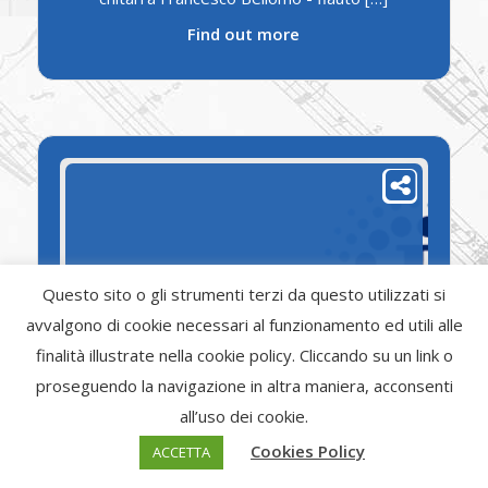
Find out more
19
Settembre
2021
Questo sito o gli strumenti terzi da questo utilizzati si
avvalgono di cookie necessari al funzionamento ed utili alle
finalità illustrate nella cookie policy. Cliccando su un link o
proseguendo la navigazione in altra maniera, acconsenti
CORI IN CASTELLO
all’uso dei cookie.
Domenica 19 settembre 2021 alle ore
Cookies Policy
ACCETTA
18:00Cortile interno del Castello scaligero
VILLIMPENTA (MN) "CORI IN CASTELLO"