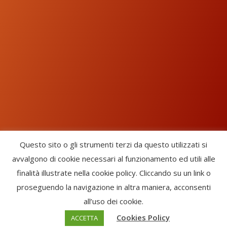
Questo sito o gli strumenti terzi da questo utilizzati si
avvalgono di cookie necessari al funzionamento ed utili alle
Chorus Inside - International Choral Federation - APS Ente Terzo
finalità illustrate nella cookie policy. Cliccando su un link o
Settore · CF: 93058420691
proseguendo la navigazione in altra maniera, acconsenti
CHORUS INSIDE ® TRADE MARK (Marchio Registrato codice:
all’uso dei cookie.
2017000106306) -
Enfold Theme by Kriesi
Cookies Policy
ACCETTA