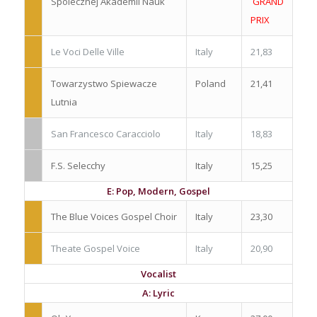
Spolecznej Akademii Nauk
GRAND
PRIX
Le Voci Delle Ville
Italy
21,83
Towarzystwo Spiewacze
Poland
21,41
Lutnia
San Francesco Caracciolo
Italy
18,83
F.S. Selecchy
Italy
15,25
E: Pop, Modern, Gospel
The Blue Voices Gospel Choir
Italy
23,30
Theate Gospel Voice
Italy
20,90
Vocalist
A: Lyric