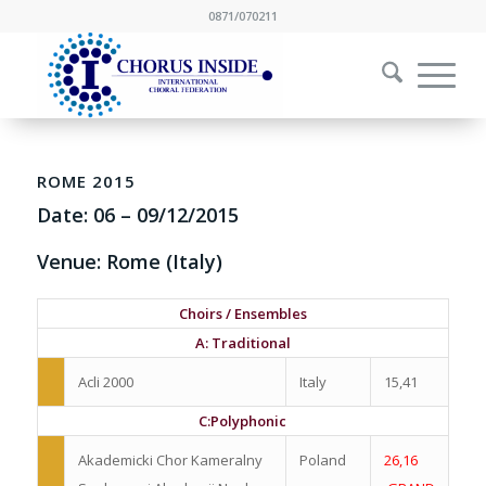
0871/070211
ROME 2015
Date:
06
–
09/12/2015
Venue: Rome (Italy)
Choirs / Ensembles
A: Traditional
Acli 2000
Italy
15,41
C:Polyphonic
Akademicki Chor Kameralny
Poland
26,16