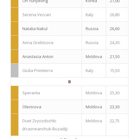
Oh Yunyeong
Korea
27,00
Serena Veccari
Italy
26,80
Natalia Nakul
Russia
26,60
Anna Grebtsova
Russia
24,30
Anastasia Anton
Moldova
21,50
Giulia Primiterra
Italy
15,50
B
Speranta
Moldova
25,30
Olenicova
Moldova
23,30
Duet Zvyozdochki
Moldova
22,75
(Krasneanchuk-Buzadij)