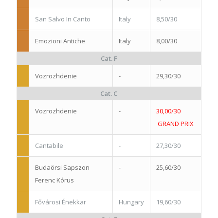
San Salvo In Canto
Italy
8,50/30
Emozioni Antiche
Italy
8,00/30
Cat. F
Vozrozhdenie
-
29,30/30
Cat. C
Vozrozhdenie
-
30,00/30
GRAND PRIX
Cantabile
-
27,30/30
Budaörsi Sapszon
-
25,60/30
Ferenc Kórus
Fővárosi Énekkar
Hungary
19,60/30