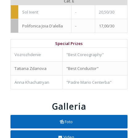
Cat. E
Sol Ixent
-
20,50/30
Polifonica Joia D’alella
-
17,00/30
Special Prizes
Vozrozhdenie
"Best Coreography"
Tatiana Zdanova
"Best Conductor"
Anna Khachatryan
"Padre Mario Centerba"
Galleria
Foto
Video