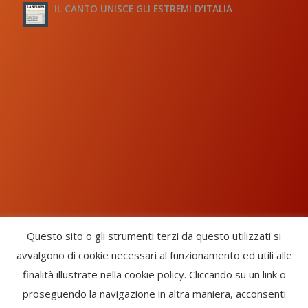
IL CANTO UNISCE GLI ESTREMI D’ITALIA
Questo sito o gli strumenti terzi da questo utilizzati si
avvalgono di cookie necessari al funzionamento ed utili alle
Chorus Inside - International Choral Federation - APS Ente Terzo
finalità illustrate nella cookie policy. Cliccando su un link o
Settore · CF: 93058420691
proseguendo la navigazione in altra maniera, acconsenti
CHORUS INSIDE ® TRADE MARK (Marchio Registrato codice: