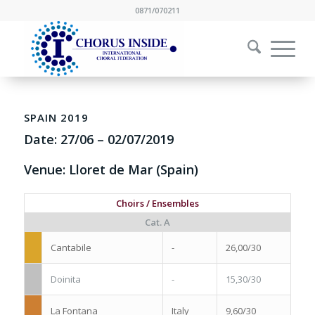
0871/070211
SPAIN 2019
Date: 27/06 – 02/07/2019
Venue: Lloret de Mar (Spain)
Choirs / Ensembles
Cat. A
Cantabile
-
26,00/30
Doinita
-
15,30/30
La Fontana
Italy
9,60/30