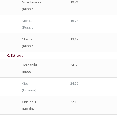
Novokosino
19,71
(Russia)
Mosca
16,78
(Russia)
Mosca
13,12
(Russia)
C: Estrada
Berezniki
24,66
(Russia)
Kiev
24,56
(Ucraina)
Chisinau
22,18
(Moldavia)