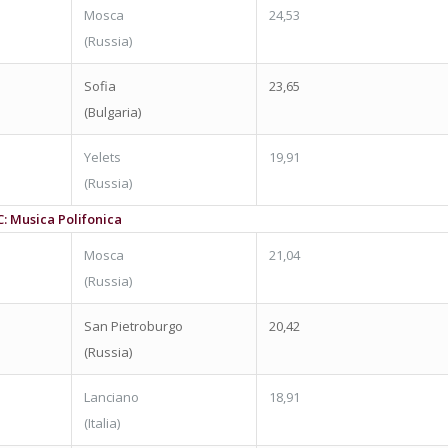
Mosca
24,53
(Russia)
Sofia
23,65
(Bulgaria)
Yelets
19,91
(Russia)
C: Musica Polifonica
Mosca
21,04
(Russia)
San Pietroburgo
20,42
(Russia)
Lanciano
18,91
(Italia)