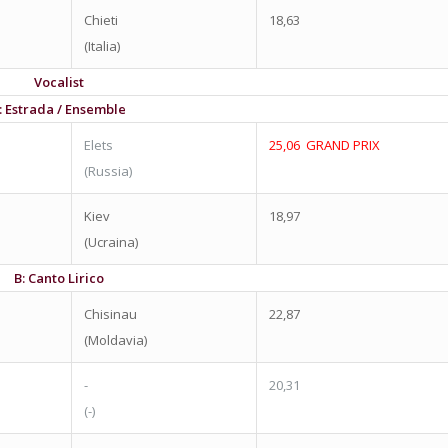
Chieti
18,63
(Italia)
Vocalist
: Estrada / Ensemble
Elets
25,06 GRAND PRIX
(Russia)
Kiev
18,97
(Ucraina)
B: Canto Lirico
Chisinau
22,87
(Moldavia)
-
20,31
(-)