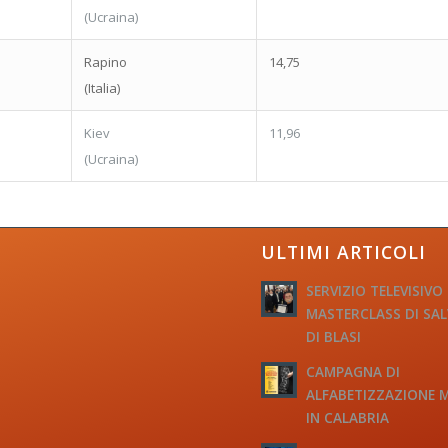
(Ucraina)
Rapino
14,75
(Italia)
Kiev
11,96
(Ucraina)
ULTIMI ARTICOLI
SERVIZIO TELEVISIVO
MASTERCLASS DI SA
DI BLASI
CAMPAGNA DI
ALFABETIZZAZIONE 
IN CALABRIA