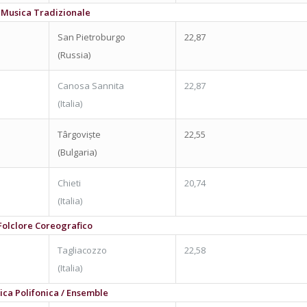
 Musica Tradizionale
San Pietroburgo
22,87
(Russia)
Canosa Sannita
22,87
(Italia)
Târgoviște
22,55
(Bulgaria)
Chieti
20,74
(Italia)
 Folclore Coreografico
Tagliacozzo
22,58
(Italia)
ica Polifonica / Ensemble