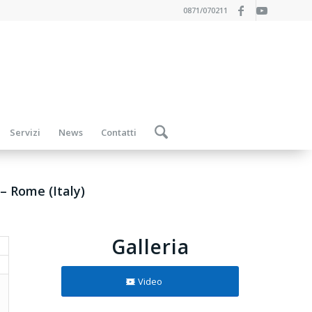
0871/070211
Servizi
News
Contatti
 – Rome (Italy)
Galleria
Video