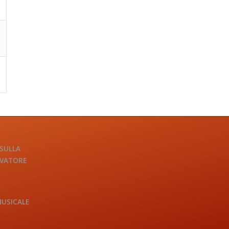
 SULLA
LVATORE
MUSICALE