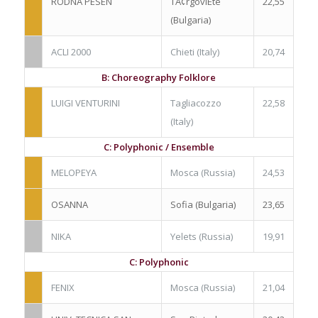
RODNA PESEN
TÃ¢rgoviÈte
22,55
(Bulgaria)
ACLI 2000
Chieti (Italy)
20,74
B: Choreography Folklore
LUIGI VENTURINI
Tagliacozzo
22,58
(Italy)
C: Polyphonic / Ensemble
MELOPEYA
Mosca (Russia)
24,53
OSANNA
Sofia (Bulgaria)
23,65
NIKA
Yelets (Russia)
19,91
C: Polyphonic
FENIX
Mosca (Russia)
21,04