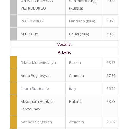
UNIV. TECNICA SAN
San Pietroburgo
20,42
PIETROBURGO
(Russia)
POLHYMNOS
Lanciano (Italy)
18,91
SELECCHY
Chieti (Italy)
18,63
Vocalist
A: Lyric
Dilara Muravitskaya
Russia
28,83
Anna Poghosyan
Armenia
27,86
Laura Surricchio
Italy
26,50
Alexandra Huhtala-
Finland
28,83
Labzounov
Saribek Sargsyan
Armenia
25,87