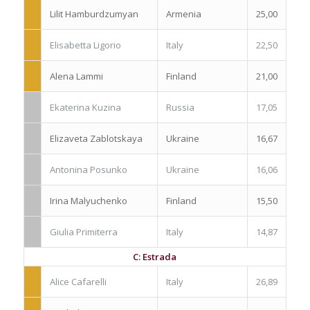
Lilit Hamburdzumyan
Armenia
25,00
Elisabetta Ligorio
Italy
22,50
Alena Lammi
Finland
21,00
Ekaterina Kuzina
Russia
17,05
Elizaveta Zablotskaya
Ukraine
16,67
Antonina Posunko
Ukraine
16,06
Irina Malyuchenko
Finland
15,50
Giulia Primiterra
Italy
14,87
C: Estrada
Alice Cafarelli
Italy
26,89