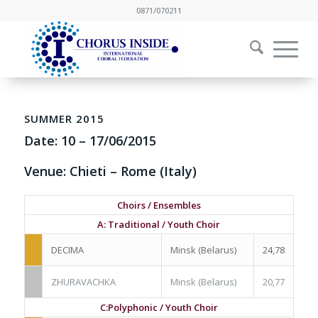
0871/070211
SUMMER 2015
Date:
10
–
17/06/2015
Venue: Chieti – Rome (Italy)
Choirs / Ensembles
A: Traditional / Youth Choir
DECIMA
Minsk (Belarus)
24,78
ZHURAVACHKA
Minsk (Belarus)
20,77
C:Polyphonic / Youth Choir