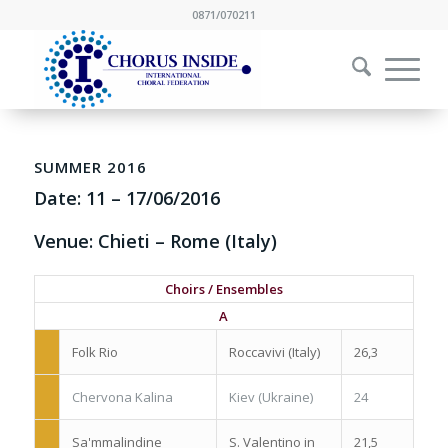
0871/070211
SUMMER 2016
Date:
11
–
17/06/2016
Venue: Chieti – Rome (Italy)
Choirs / Ensembles
A
Folk Rio
Roccavivi (Italy)
26,3
Chervona Kalina
Kiev (Ukraine)
24
Sa'mmalindine
S. Valentino in
21,5