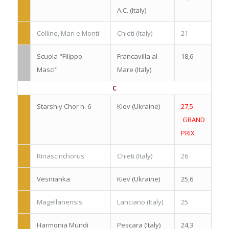
A.C. (Italy)
Colline, Mari e Monti
Chieti (Italy)
21
Scuola "Filippo
Francavilla al
18,6
Masci"
Mare (Italy)
C
Starshiy Chor n. 6
Kiev (Ukraine)
27,5
GRAND
PRIX
Rinascinchorus
Chieti (Italy)
26
Vesnianka
Kiev (Ukraine)
25,6
Magellanensis
Lanciano (Italy)
25
Harmonia Mundi
Pescara (Italy)
24,3