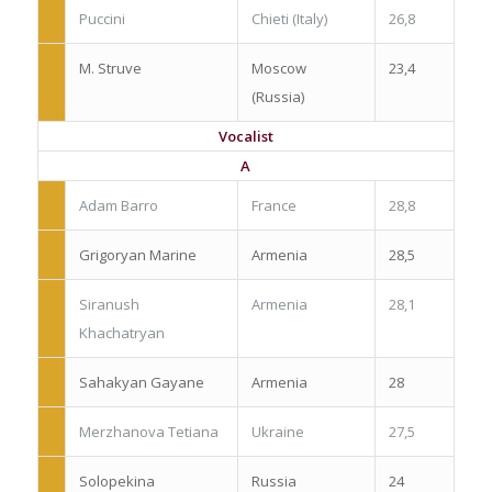
Puccini
Chieti (Italy)
26,8
M. Struve
Moscow
23,4
(Russia)
Vocalist
A
Adam Barro
France
28,8
Grigoryan Marine
Armenia
28,5
Siranush
Armenia
28,1
Khachatryan
Sahakyan Gayane
Armenia
28
Merzhanova Tetiana
Ukraine
27,5
Solopekina
Russia
24