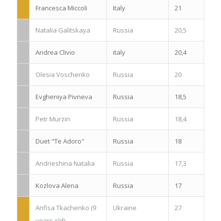
Francesca Miccoli
Italy
21
Natalia Galitskaya
Russia
20,5
Andrea Clivio
italy
20,4
Olesia Voschenko
Russia
20
Evgheniya Pivneva
Russia
18,5
Petr Murzin
Russia
18,4
Duet "Te Adoro"
Russia
18
Andrieshina Natalia
Russia
17,3
Kozlova Alena
Russia
17
Anfisa Tkachenko (9
Ukraine
27
years old)