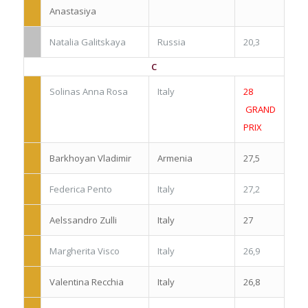
Anastasiya
Natalia Galitskaya
Russia
20,3
C
Solinas Anna Rosa
Italy
28
GRAND
PRIX
Barkhoyan Vladimir
Armenia
27,5
Federica Pento
Italy
27,2
Aelssandro Zulli
Italy
27
Margherita Visco
Italy
26,9
Valentina Recchia
Italy
26,8