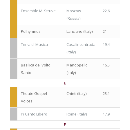
Ensemble M. Struve
Moscow
22,6
(Russia)
Polhymnos
Lanciano (Italy)
21
Terra di Musica
Casalincontrada
19,4
(Italy)
Basilica del Volto
Manoppello
16,5
Santo
(Italy)
E
Theate Gospel
Chieti (Italy)
23,1
Voices
In Canto Libero
Rome (Italy)
17,9
F