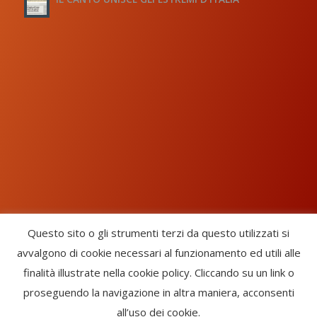
Questo sito o gli strumenti terzi da questo utilizzati si
avvalgono di cookie necessari al funzionamento ed utili alle
Chorus Inside - International Choral Federation - APS Ente Terzo
finalità illustrate nella cookie policy. Cliccando su un link o
Settore · CF: 93058420691
proseguendo la navigazione in altra maniera, acconsenti
CHORUS INSIDE ® TRADE MARK (Marchio Registrato codice:
all’uso dei cookie.