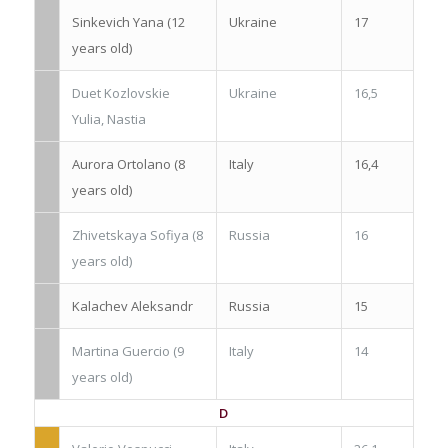
Sinkevich Yana (12
Ukraine
17
years old)
Duet Kozlovskie
Ukraine
16,5
Yulia, Nastia
Aurora Ortolano (8
Italy
16,4
years old)
Zhivetskaya Sofiya (8
Russia
16
years old)
Kalachev Aleksandr
Russia
15
Martina Guercio (9
Italy
14
years old)
D