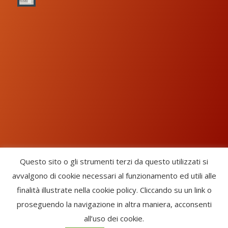
Questo sito o gli strumenti terzi da questo utilizzati si
avvalgono di cookie necessari al funzionamento ed utili alle
Chorus Inside - International Choral Federation - APS Ente Terzo
finalità illustrate nella cookie policy. Cliccando su un link o
Settore · CF: 93058420691
proseguendo la navigazione in altra maniera, acconsenti
CHORUS INSIDE ® TRADE MARK (Marchio Registrato codice:
all’uso dei cookie.
2017000106306) -
Enfold Theme by Kriesi