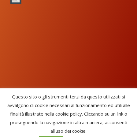
Questo sito o gli strumenti terzi da questo utilizzati si
avvalgono di cookie necessari al funzionamento ed utili alle
Chorus Inside - International Choral Federation - APS Ente Terzo
finalità illustrate nella cookie policy. Cliccando su un link o
Settore · CF: 93058420691
proseguendo la navigazione in altra maniera, acconsenti
CHORUS INSIDE ® TRADE MARK (Marchio Registrato codice:
all’uso dei cookie.
2017000106306) -
Enfold Theme by Kriesi