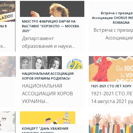
Встреча с презид
Ассоциации CHORUS INS
МАЭСТРО ФАБРИЦИО БАРЧИ НА
ROMAGNA
НЫ В
ВЫСТАВКЕ "ХОРЭКСПО — МОСКВА
Встреча с прези
2021"
Ассоциаци
Департамент
ых…
образования и науки…
НАЦИОНАЛЬНАЯ АССОЦИАЦИЯ
ХОРОВ УКРАИНЫ РОДИЛАСЬ!
НАЦИОНАЛЬНАЯ
1921-2021 СТО ЛЕТ ХОРУ
АССОЦИАЦИЯ ХОРОВ
1921-2021 СТО Л
УКРАИНЫ…
14 августа 2021 р
КОНЦЕРТ "ДАНЬ УВАЖЕНИЯ