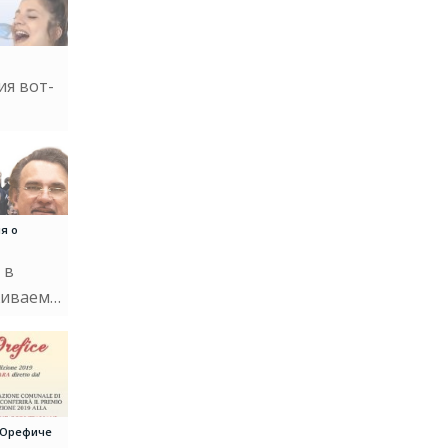
ия вот-
я о
 в
живаем…
’Орефиче