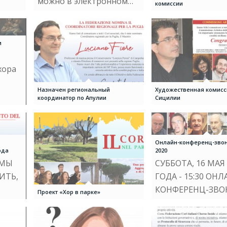
можно в электронном…
комиссии
и
хора
Назначен региональный
Художественная комисс
координатор по Апулии
Сицилии
Онлайн-конференц-зво
ода
2020
 МЫ
СУББОТА, 16 МАЯ
ИТЬ,
ГОДА - 15:30 ОНЛ
КОНФЕРЕНЦ-ЗВО
Проект «Хор в парке»