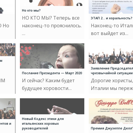
Но кто мы?
НО КТО МЫ? Теперь все
ЭТАП 2… и хоральность?
О Но
наконец-то прояснилось.
Наконец-то Итал
…
вот выйдет из…
ым
Заявление Председател
Послание Президента — Март 2020
чрезвычайной ситуации
ЫМ
И сейчас? Каким будет
Дорогие хористы,
будущее хоровости…
Италии мы пере
Новый Кодекс этики для
нтов и
итальянских хоровых
руководителей
Премия Джузеппе Делл