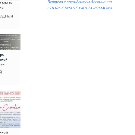
Встреча с президентом Ассоциации
CHORUS INSIDE EMILIA ROMAGNA
ИЯ
едная
урс
ьной
ль»
й
нной