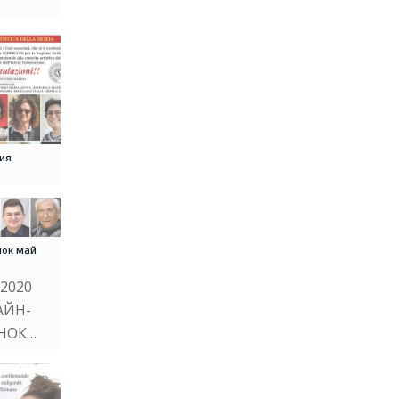
ия
нок май
 2020
АЙН-
НОК…