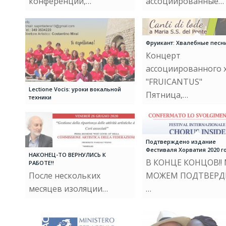
конференции,…
ассоциированные…
Фруикант: Хвалебные песн
Концерт
ассоциированного 
"FRUICANTUS"
Lectione Vocis: уроки вокальной
Пятница,…
техники
Подтверждено издание
Фестиваля Хорватия 2020 г
НАКОНЕЦ-ТО ВЕРНУЛИСЬ К
В КОНЦЕ КОНЦОВ!!
РАБОТЕ!!
После нескольких
МОЖЕМ ПОДТВЕРД
месяцев изоляции…
…