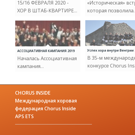
15/16 ФЕВРАЛЯ 2020 -
«Историческая» вст
ХОР В ШТАБ-КВАРТИРЕ…
которая позволила
АССОЦИАТИВНАЯ КАМПАНИЯ 2019
Успех хора внутри Венгрии 
Началась Ассоциативная
В 35-м междунаро
кампания…
конкурсе Chorus Ins
CHORUS INSIDE
Международная хоровая
федерация Chorus Inside
APS ETS