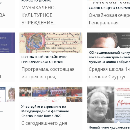
МАРСЕЛЮ ДЮПРЕ"
ЕС
МУЗЫКАЛЬНО-
СОЗЫВ ОБЩЕГО СОБРАН
ВА
КУЛЬТУРНОЕ
Онлайновая очер
УЧРЕЖДЕНИЕ…
Генеральная…
XXI национальный конк
О
БЕСПЛАТНЫЙ ОНЛАЙН КУРС
вокально-инструментал
ГРИГОРИАНСКОГО ПЕНИЯ
музыки «Гавино Габриэ
Ь
Программа, состоящая
Средняя школа 1-
Я…
из трех встреч,…
степени Сиургус…
Участвуйте в стриминге на
 —
Международном фестивале
Chorus Inside Rome 2020
С сегодняшнего дня
Новый член художестве