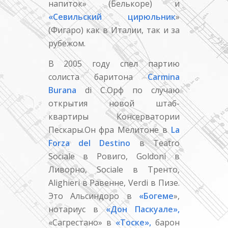
напиток» (Белькоре) и
«Севильский цирюльник
»
(Фигаро) как в Италии, так и за
рубежом.
В 2005 году спел партию
солиста баритона
Carmina
Burana
di C.Орф по случаю
открытия новой штаб-
квартиры Консерватории
Пескары.Он фра Мелитоне в
La
Forza del Destino
в Teatro
Sociale в Ровиго, Goldoni в
Ливорно, Sociale в Тренто,
Alighieri в Равенне, Verdi в Пизе.
Это Альсиндоро в
«Богеме
»,
нотариус в
«Дон Паскуале»,
«Сагрестано» в
«Тоске»,
барон