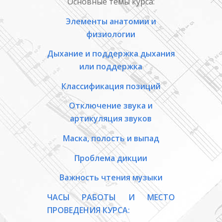
Основные темы курса:
Элементы анатомии и
физиологии
Дыхание и поддержка дыхания
или поддержка
Классификация позиций
Отключение звука и
артикуляция звуков
Маска, полость и выпад
Проблема дикции
Важность чтения музыки
ЧАСЫ РАБОТЫ И МЕСТО
ПРОВЕДЕНИЯ КУРСА: