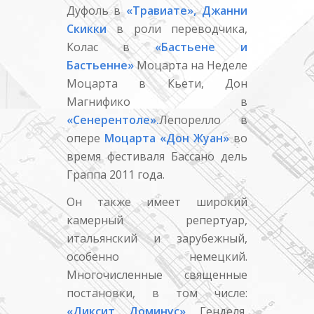
Дуфоль в
«Травиате»,
Джанни
Скикки
в роли переводчика,
Колас в
«Бастьене и
Бастьенне»
Моцарта на Неделе
Моцарта в Кьети, Дон
Магнифико в
«Сенерентоле».
Лепорелло в
опере
Моцарта «Дон Жуан»
во
время фестиваля Бассано дель
Граппа 2011 года.
Он также имеет широкий
камерный репертуар,
итальянский и зарубежный,
особенно немецкий.
Многочисленные священные
постановки, в том числе:
«Диксит Доминус»
Генделя,