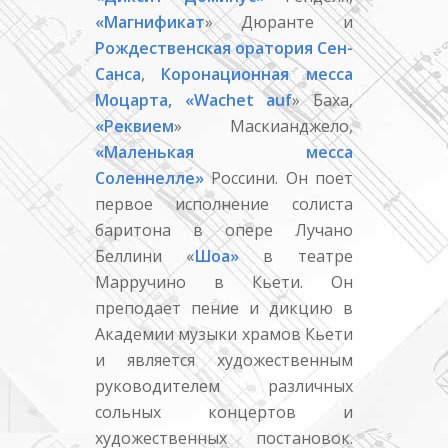
«Магнификат
» Дюранте и
Рождественская оратория Сен-
Санса
,
Коронационная месса
Моцарта,
«Wachet auf
» Баха,
«Реквием
» Маскианджело,
«Маленькая месса
Соленнелле»
Россини. Он поет
первое исполнение солиста
баритона в опере Лучано
Беллини «
Шоа»
в театре
Марручино в Кьети. Он
преподает пение и дикцию в
Академии музыки храмов Кьети
и является художественным
руководителем различных
сольных концертов и
художественных постановок.