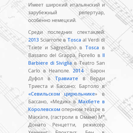
Имеет широкий итальянский и
зарубежный репертуар,
особенно немецкий.
Среди последних спектаклей:
2013
Sciarrone в
Tosca
al Verdi di
Triete и Sagrestano в
Tosca
в
Bassano del Grappa, Fiorello в
Il
Barbiere di Siviglia
в Teatro San
Carlo в Неаполе.
2014
: Барон
Дуфол в
Травиате
в Верди
Триеста и Бассано; Бартоло в
«Севильском цирюльнике
» в
Бассано, «Медик» в
Махбете в
Королевском
оперном театре в
Маскате, (гастроли в Омане) M°
Донато Ренцетти, режиссер
Хеннинг Брокгауз; Бен в