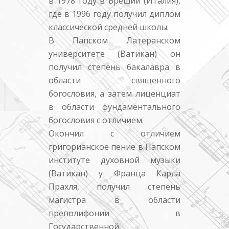
в 1978 году в Брешии (Италия),
где в 1996 году получил диплом
классической средней школы.
В Папском Латеранском
университете (Ватикан) он
получил степень бакалавра в
области священного
богословия, а затем лиценциат
в области фундаментального
богословия с отличием.
Окончил с отличием
григорианское пение в Папском
институте духовной музыки
(Ватикан) у Франца Карла
Прахля, получил степень
магистра в области
преполифонии в
Государственной