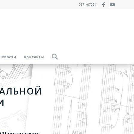
0871/070211
Новости
Контакты
КАЛЬНОЙ
И
ORI организует