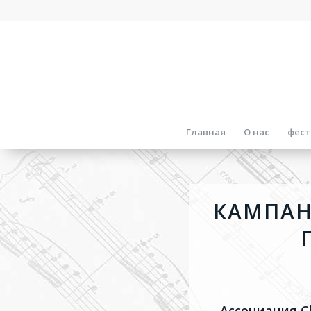
Главная
О нас
фест
КАМПАН
Ассоциация Ch