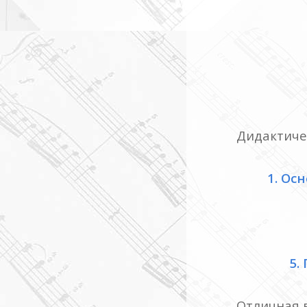
Дидактиче
1. Ос
5.
Отличная в