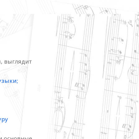
, выглядит
узыки;
уру
ти основные