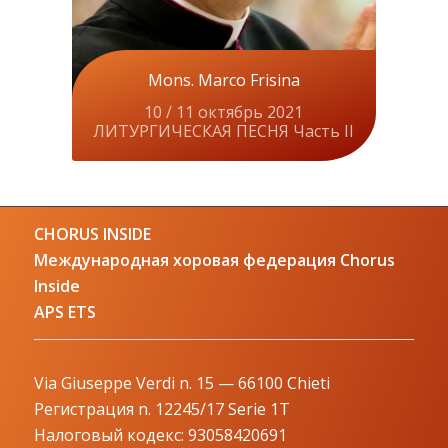
Mons. Marco Frisina
10 / 11 октябрь 2021
ЛИТУРГИЧЕСКАЯ ПЕСНЯ Часть II
CHORUS INSIDE
Международная хоровая федерация Chorus
Inside
APS ETS
Via Giuseppe Verdi n. 15 — 66100 Chieti
Регистрация n. 12245/17 Serie 1T
Налоговый кодекс: 93058420691