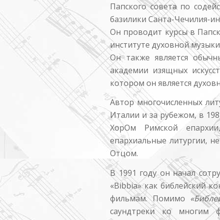
Папского совета по содей
базилики Санта-Чечилия-ин
Он проводит курсы в Папск
институте духовной музыки
Он также является обыч
академии изящных искусс
котором он является духо
Автор многочисленных литу
Италии и за рубежом, в 198
ХорОм Римской епархи
епархиальные литургии, н
Отцом.
В 1991 году он начал сот
«Bibbia» как библейский к
фильмам. Помимо
«Библе
саундтреки ко многим ф