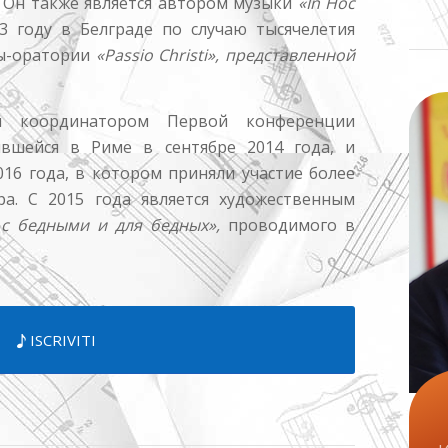
. Он также является автором музыки
«In Hoc
 году в Белграде по случаю тысячелетия
ры-оратории
«Passio Christi», представленной
 координатором Первой конференции
оявшейся в Риме в сентябре 2014 года, и
16 года, в котором приняли участие более
ра. С 2015 года является художественным
 с бедными и для бедных»,
проводимого в
ISCRIVITI