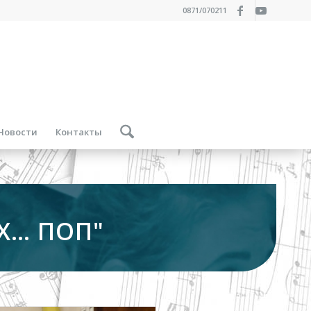
0871/070211
Новости
Контакты
Х… ПОП"