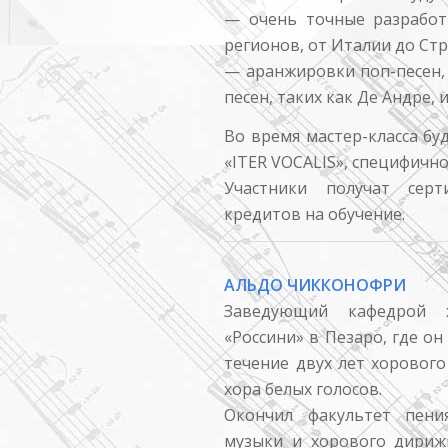
— очень точные разработ
регионов, от Италии до Стр
— аранжировки поп-песен, 
песен, таких как Де Андре, 
Во время мастер-класса б
«ITER VOCALIS», специфично
Участники получат серт
кредитов на обучение.
АЛЬДО ЧИККОНОФРИ
Заведующий кафедрой 
«Россини» в Пезаро, где о
течение двух лет хорового
хора белых голосов.
Окончил факультет пени
музыки и хорового дириж