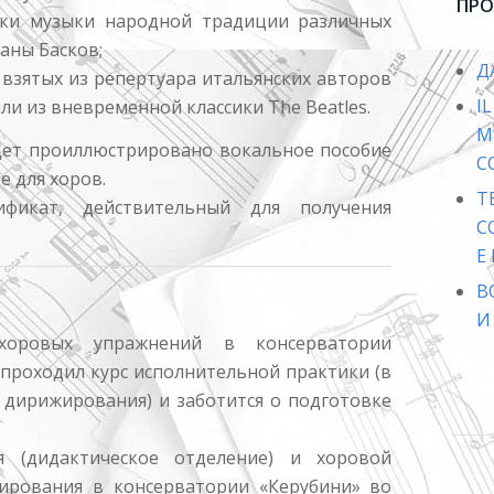
ПРО
ки музыки народной традиции различных
аны Басков;
Д
взятых из репертуара итальянских авторов
I
или из вневременной классики The Beatles.
удет проиллюстрировано вокальное пособие
C
е для хоров.
ификат, действительный для получения
C
E
В
И
хоровых упражнений в консерватории
н проходил курс исполнительной практики (в
 дирижирования) и заботится о подготовке
я (дидактическое отделение) и хоровой
ирования в консерватории «Керубини» во