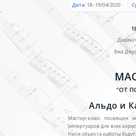
Дата:
18
–
19/04/2020
С
1
Дидакти
Виа Джуз
МАС
"ОТ 
Альдо и 
Мастер-класс посвящен и
репертуаров для всех хорис
Нити объекта работы будут