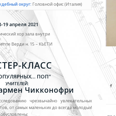
удебный округ:
Головной офис (Италия)
8-19 апреля 2021
ческий хор зала внутри
еппе Верди н. 15 – КЬЕТИ
ТЕР-КЛАСС
ПОПУЛЯРНЫХ… ПОП"
УЧИТЕЛЕЙ:
Кармен Чикконофри
сследованию чрезвычайно увлекательных
тов, от самых маленьких до всегда молодых!
 обусловлены: