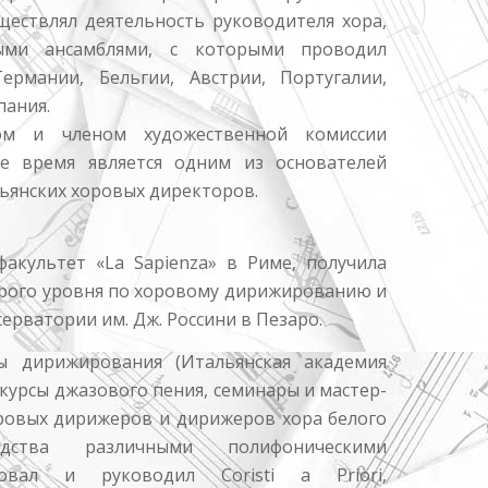
ществлял деятельность руководителя хора,
ыми ансамблями, с которыми проводил
рмании, Бельгии, Австрии, Португалии,
пания.
ом и членом художественной комиссии
щее время является одним из основателей
ьянских хоровых директоров.
акультет «La Sapienza» в Риме, получила
рого уровня по хоровому дирижированию и
ерватории им. Дж. Россини в Пезаро.
ы дирижирования (Итальянская академия
курсы джазового пения, семинары и мастер-
ровых дирижеров и дирижеров хора белого
дства различными полифоническими
овал и руководил Coristi a Priori,