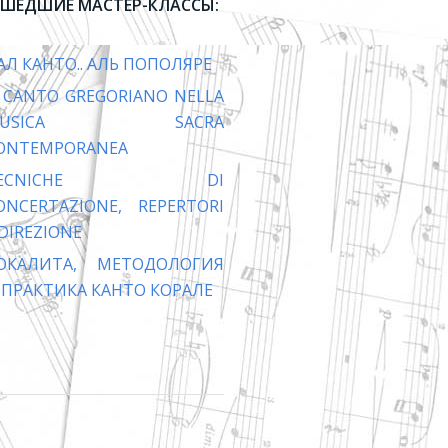
ШЕДШИЕ МАСТЕР-КЛАССЫ:
АЛ КАНТО.. АЛЬ ПОПОЛЯРЕ
L CANTO GREGORIANO NELLA
MUSICA SACRA
ONTEMPORANEA
TECNICHE DI
ONCERTAZIONE, REPERTORI
 DIREZIONE
ОКАЛИТА, МЕТОДОЛОГИЯ
 ПРАКТИКА КАНТО КОРАЛЕ