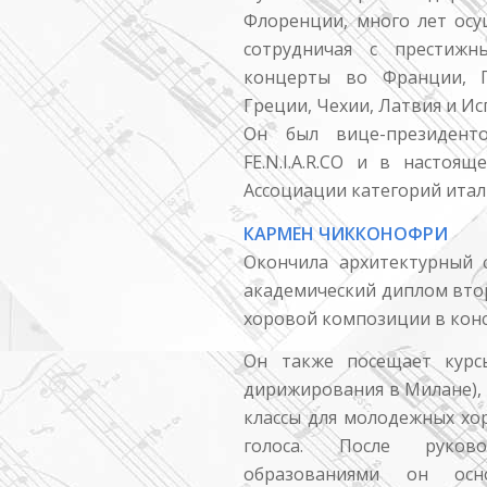
Флоренции, много лет осу
сотрудничая с престижн
концерты во Франции, Ге
Греции, Чехии, Латвия и Ис
Он был вице-президент
FE.N.I.A.R.CO и в настоя
Ассоциации категорий итал
КАРМЕН ЧИККОНОФРИ
Окончила архитектурный ф
академический диплом вто
хоровой композиции в конс
Он также посещает курс
дирижирования в Милане), 
классы для молодежных хо
голоса. После руково
образованиями он осн