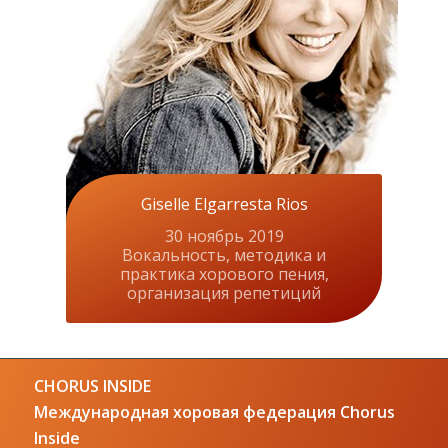
Giselle Elgarresta Rios
30 ноябрь 2019
Вокальность, методика и
практика хорового пения,
организация репетиций
CHORUS INSIDE
Международная хоровая федерация Chorus
Inside