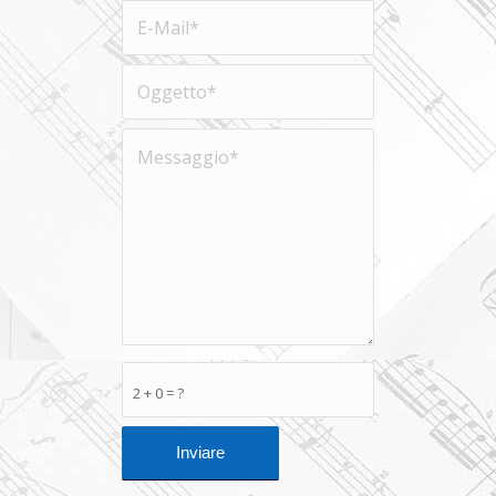
2 + 0 = ?