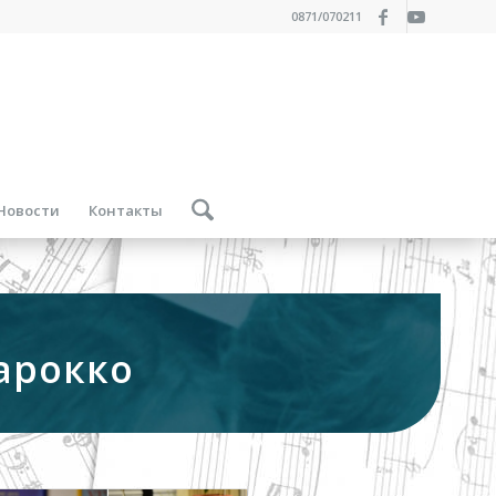
0871/070211
Новости
Контакты
арокко