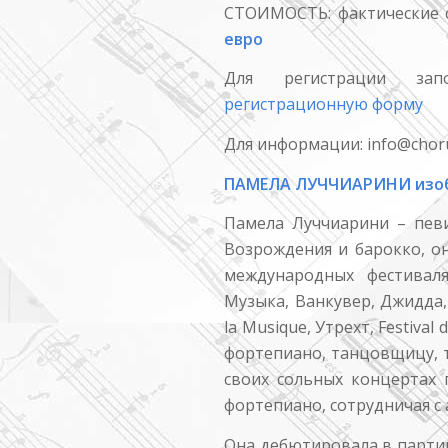
СТОИМОСТЬ: фактические
евро
Для регистрации за
регистрационную форму
Для информации: info@choru
ПАМЕЛА ЛУЧЧИАРИНИ изоб
Памела Луччиарини – пев
Возрождения и барокко, он
международных фестиваля
Музыка, Ванкувер, Джидда,
la Musique, Утрехт, Festival
фортепиано, танцовщицу, т
своих сольных концертах 
фортепиано, сотрудничая с
Она дебютировала в парти