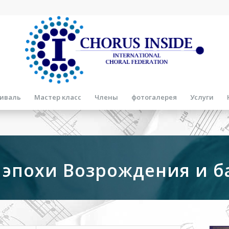
иваль
Мастер класс
Члены
фотогалерея
Услуги
 эпохи Возрождения и б