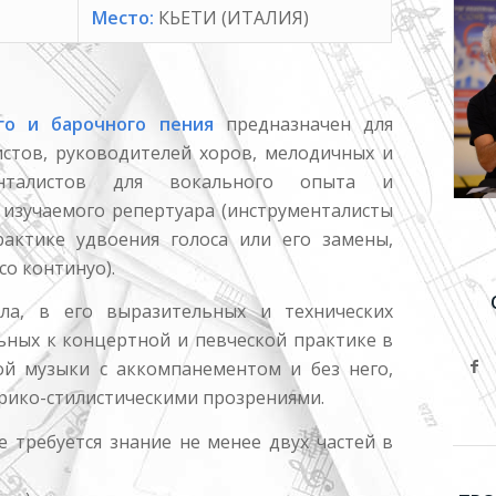
Место:
КЬЕТИ (ИТАЛИЯ)
го и барочного пения
предназначен для
истов, руководителей хоров, мелодичных и
менталистов для вокального опыта и
 изучаемого репертуара (инструменталисты
рактике удвоения голоса или его замены,
со континуо).
ла, в его выразительных и технических
ьных к концертной и певческой практике в
ой музыки с аккомпанементом и без него,
рико-стилистическими прозрениями.
се требуется знание не менее двух частей в