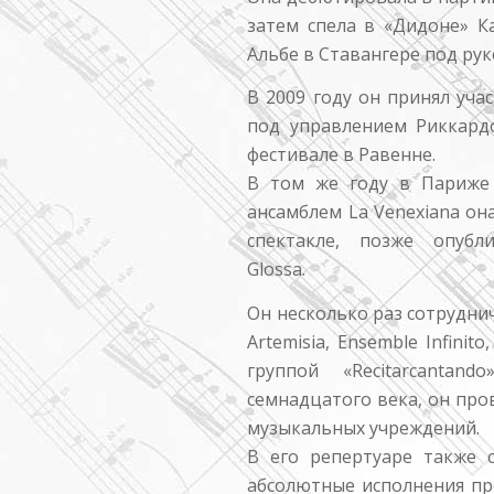
затем спела в «Дидоне» К
Альбе в Ставангере под ру
В 2009 году он принял уч
под управлением Риккард
фестивале в Равенне.
В том же году в Париже 
ансамблем La Venexiana он
спектакле, позже опубл
Glossa.
Он несколько раз сотруднича
Artemisia, Ensemble Infinit
группой «Recitarcantan
семнадцатого века, он про
музыкальных учреждений.
В его репертуаре также 
абсолютные исполнения пр