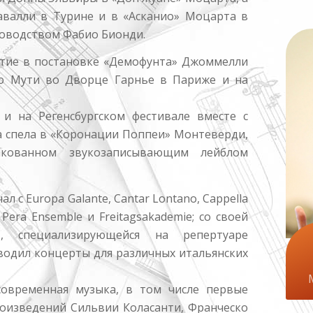
авалли в Турине и в «Асканио» Моцарта в
ководством Фабио Бионди.
астие в постановке «Демофунта» Джоммелли
о Мути во Дворце Гарнье в Париже и на
и на Регенсбургском фестивале вместе с
а спела в «Коронации Поппеи» Монтеверди,
икованном звукозаписывающим лейблом
л с Europa Galante, Cantar Lontano, Cappella
o, Pera Ensemble и Freitagsakademie; со своей
do», специализирующейся на репертуаре
водил концерты для различных итальянских
современная музыка, в том числе первые
оизведений Сильвии Коласанти, Франческо