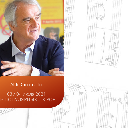
Aldo Cicconofri
03 / 04 июля 2021
З ПОПУЛЯРНЫХ … К POP