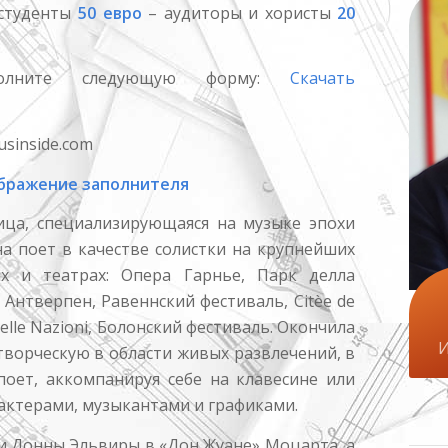
 студенты
50 евро
– аудиторы и хористы
20
полните следующую форму:
Скачать
sinside.com
ражение заполнителя
ица, специализирующаяся на музыке эпохи
а поет в качестве солистки на крупнейших
х и театрах: Опера Гарнье, Парк делла
 Антверпен, Равеннский фестиваль, Citèe de
 delle Nazioni, Болонский фестиваль. Окончила
И
ворческую в области живых развлечений, в
поет, аккомпанируя себе на клавесине или
 актерами, музыкантами и графиками.
и Донны Эльвиры в «Дон Жуане» Моцарта, а