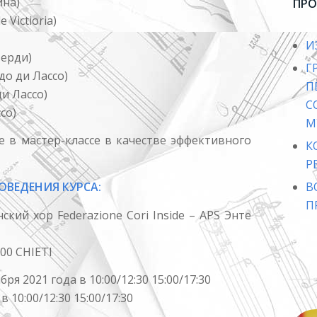
ина)
ПРО
de Victioria)
И
верди)
Г
до ди Лассо)
и Лассо)
С
со)
М
 в мастер-классе в качестве эффективного
К
Р
ОВЕДЕНИЯ КУРСА:
В
П
кий хор Federazione Cori Inside – APS Энте
100 CHIETI
ря 2021 года в 10:00/12:30 15:00/17:30
 10:00/12:30 15:00/17:30