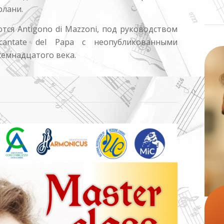
рлани.
тся Antigono di Mazzoni, под руководством
antate del Papa с неопубликованными
семнадцатого века.