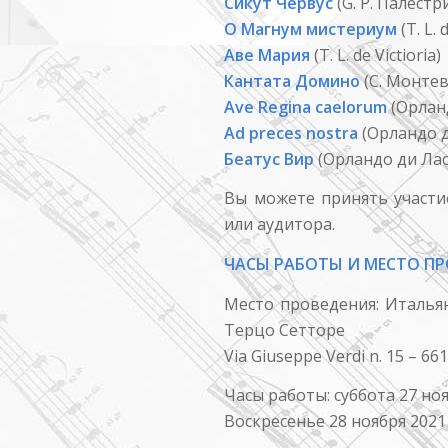
Сикут Червус
(G. P. Палестр
О Магнум мистериум
(Т. L. 
Аве Мария
(Т. L. de Victioria)
Кантата Домино
(C. Монте
Ave Regina caelorum
(Орлан
Ad preces nostra
(Орландо д
Беатус Вир
(Орландо ди Лас
Вы можете принять участие
или аудитора.
ЧАСЫ РАБОТЫ И МЕСТО ПР
Место проведения: Итальянс
Терцо Сетторе
Via Giuseppe Verdi n. 15 – 66
Часы работы: суббота 27 нояб
Воскресенье 28 ноября 2021 в