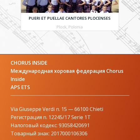
PUERI ET PUELLAE CANTORES PLOCENSES
Plock, Polonia
CHORUS INSIDE
Международная хоровая федерация Chorus
Inside
APS ETS
Via Giuseppe Verdi n. 15 — 66100 Chieti
Регистрация n. 12245/17 Serie 1T
Налоговый кодекс: 93058420691
Товарный знак: 2017000106306