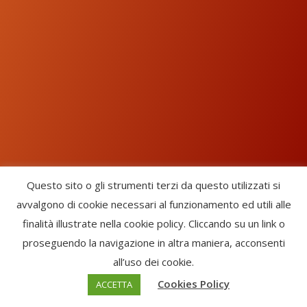
Questo sito o gli strumenti terzi da questo utilizzati si
avvalgono di cookie necessari al funzionamento ed utili alle
Chorus Inside - International Choral Federation - APS Ente Terzo
finalità illustrate nella cookie policy. Cliccando su un link o
Settore · CF: 93058420691
proseguendo la navigazione in altra maniera, acconsenti
CHORUS INSIDE ® TRADE MARK (Marchio Registrato codice:
all’uso dei cookie.
2017000106306) -
Enfold Theme by Kriesi
Cookies Policy
ACCETTA