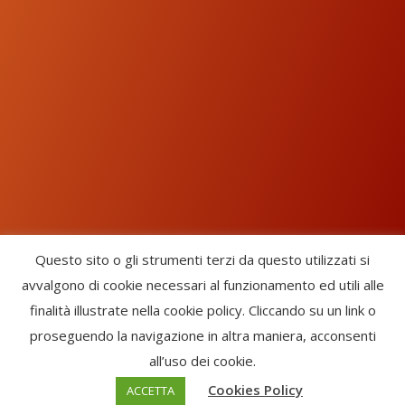
Questo sito o gli strumenti terzi da questo utilizzati si
avvalgono di cookie necessari al funzionamento ed utili alle
Chorus Inside - International Choral Federation - APS Ente Terzo
finalità illustrate nella cookie policy. Cliccando su un link o
Settore · CF: 93058420691
proseguendo la navigazione in altra maniera, acconsenti
CHORUS INSIDE ® TRADE MARK (Marchio Registrato codice:
all’uso dei cookie.
2017000106306) -
Enfold Theme by Kriesi
Cookies Policy
ACCETTA