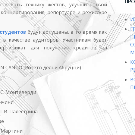
ПРО
ствовать технику жестов, улучшить свой
 концертирования, репертуаре и режиссуре
И
Г
 студентов
будут допущены, в то время как
ь в качестве аудиторов. Участникам будет
С
ертификат для получения кредитов на
М
К
IN CANTO (Розето дельи Абруцци)
Р
:
В
П
 С. Монтеверди
анчини
 Г.B. Палестрина
ре
P. Мартини