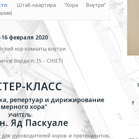
то:
Штаб-квартира "Хора Внутри"
алия)
-16 февраля 2020
еский хор комнаты внутри
еппе Верди n. 15 – CHIETI
ТЕР-КЛАСС
ка, репертуар и дирижирование
амерного хора"
УЧИТЕЛЬ:
н. Яд Паскуале
 для руководителей хоров и претендентов,