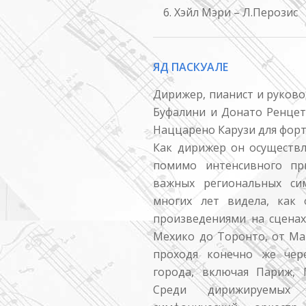
Хэйл Мэри – Л.Перозис
ЯД ПАСКУАЛЕ
Дирижер, пианист и руково
Буфалини и Донато Ренце
Наццарено Карузи для форт
Как дирижер он осуществл
помимо интенсивного пр
важных региональных си
многих лет видела, как
произведениями на сценах
Мехико до Торонто, от Ма
проходя конечно же чер
города, включая Париж, П
Среди дирижируемых 