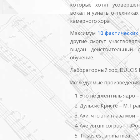
которые хотят усовершен
вокал и узнать о техниках
камерного хора
Максимум
10 фактических
другие смогут участвоват
выдан действительный с
обучение.
Лабораторный хор: DULCIS 
Исследуемые произведения
Это не джентиль ядро –
Дульсис Кристе – М. Гр
Ахи, что эти глаза мои –
Ave verum corpus – Г.Фо
Tristis est anima mea – 