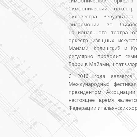
симфонический оркест
Симфонический оркестр
Сильвестра Ревуэльтаса
филармонии во Львове
национального театра о
оркестр изящных искусс
Майами, Калишский и Кр
регулярно проводит семи
Барри в Майами, штат Флор
С 2016 года является 
Международных фестивал
президентом Ассоциаци
настоящее время являетс
Федерации итальянских хоро