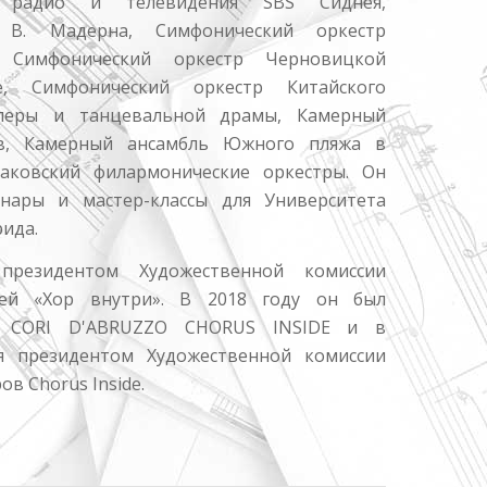
р радио и телевидения SBS Сиднея,
 B. Мадерна, Симфонический оркестр
, Симфонический оркестр Черновицкой
, Симфонический оркестр Китайского
перы и танцевальной драмы, Камерный
тв, Камерный ансамбль Южного пляжа в
аковский филармонические оркестры. Он
нары и мастер-классы для Университета
ида.
президентом Художественной комиссии
ей «Хор внутри». В 2018 году он был
и CORI D'ABRUZZO CHORUS INSIDE и в
я президентом Художественной комиссии
в Chorus Inside.