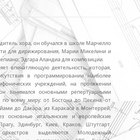
дитель хора, он обучался в школе Марчелло
тти для дирижирования, Марии Микелини и
епиано, Эдгара Аландиа для композиции.
яет впечатляющую деятельность, которая,
исутствия в программировании наиболее
мфонических учреждений, на протяжении
 он занимался основными репертуарными
 по всему миру: от Бостона до Пекина, от
йами до Дакара, из Каракаса в Монтеррей,
ез основные итальянские и европейские
рагу, Эдинбург, Киев, Краков, Штутгарт.
оркестров выделяются Молодежный