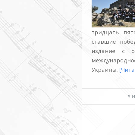
тридцать пят
ставшие побе
издание с о
международно
Украины.
[Чита
5 