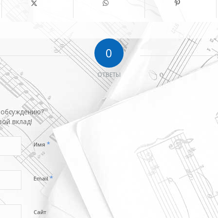
0
ОТВЕТЫ
 обсуждению?
вой вклад!
*
Имя
*
Email
Сайт