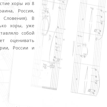
астие хоры из 8
аина, Россия,
 Словения). В
ько хоры, уже
тавляло собой
ет оценивать
рии, России и