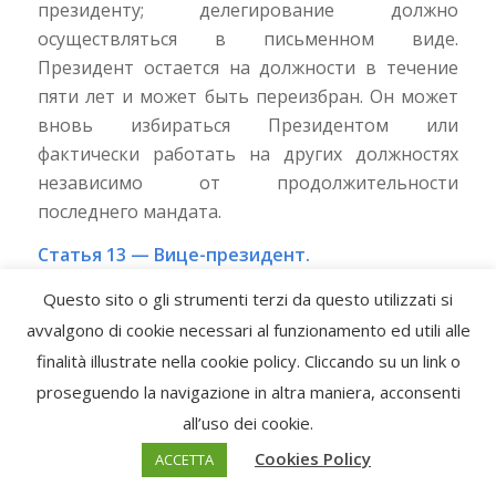
президенту; делегирование должно
осуществляться в письменном виде.
Президент остается на должности в течение
пяти лет и может быть переизбран. Он может
вновь избираться Президентом или
фактически работать на других должностях
независимо от продолжительности
последнего мандата.
Статья 13 — Вице-президент.
Вице-президент может заменять Президент в
Questo sito o gli strumenti terzi da questo utilizzati si
том, что касается выполнения его функций, на
avvalgono di cookie necessari al funzionamento ed utili alle
основании соответствующего письменного
finalità illustrate nella cookie policy. Cliccando su un link o
документа или, в случае форс-мажора, на
proseguendo la navigazione in altra maniera, acconsenti
основании решения Правления.
all’uso dei cookie.
В случае необходимости или при неотложных
обстоятельствах могут предприниматься
Cookies Policy
ACCETTA
действия, которые имеют полную силу только