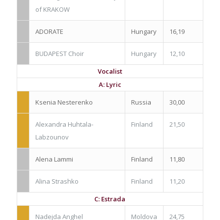
of KRAKOW
ADORATE
Hungary
16,19
BUDAPEST Choir
Hungary
12,10
Vocalist
A: Lyric
Ksenia Nesterenko
Russia
30,00
Alexandra Huhtala-
Finland
21,50
Labzounov
Alena Lammi
Finland
11,80
Alina Strashko
Finland
11,20
C: Estrada
Nadejda Anghel
Moldova
24,75