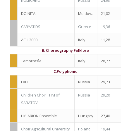
KOLECHKO
Russia
24,93
DOINITA
Moldova
21,02
CARYATIDS
Greece
19,36
ACLI 2000
Italy
11,28
B: Choreography Folklore
Tamorrasìa
Italy
28,77
C:Polyphonic
LAD
Russia
29,73
Children Choir THM of
Russia
29,20
SARATOV
HYLARION Ensemble
Hungary
27,40
Choir Agricultural University
Poland
19,44