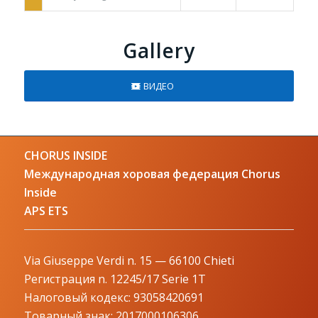
Gallery
ВИДЕО
CHORUS INSIDE
Международная хоровая федерация Chorus
Inside
APS ETS
Via Giuseppe Verdi n. 15 — 66100 Chieti
Регистрация n. 12245/17 Serie 1T
Налоговый кодекс: 93058420691
Товарный знак: 2017000106306