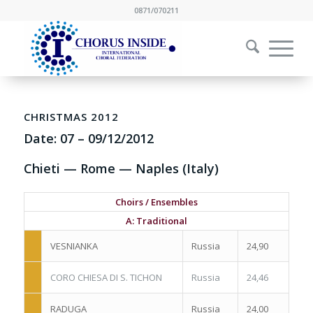
0871/070211
CHRISTMAS 2012
Date:
07
–
09/12/2012
Chieti — Rome — Naples (Italy)
Choirs / Ensembles
A: Traditional
VESNIANKA
Russia
24,90
CORO CHIESA DI S. TICHON
Russia
24,46
RADUGA
Russia
24,00