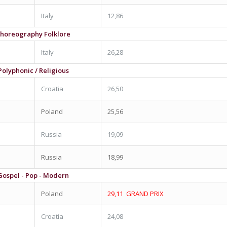
Italy
12,86
Choreography Folklore
Italy
26,28
 Polyphonic / Religious
Croatia
26,50
Poland
25,56
Russia
19,09
Russia
18,99
 Gospel - Pop - Modern
Poland
29,11 GRAND PRIX
Croatia
24,08