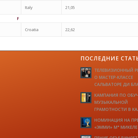
Italy
21,05
F
Croatia
22,62
ПОСЛЕДНИЕ СТАТ
ТЕЛЕВИЗИОННЫЙ Р
О МАСТЕР-КЛАССЕ
САЛЬВАТОРЕ ДИ БЛ
КАМПАНИЯ ПО ОБУ
МУЗЫКАЛЬНОЙ
ГРАМОТНОСТИ В К
НОМИНАЦИЯ НА П
«ЭММИ» М° МИКЕЛ
ПЕНИЕ ОБЪЕДИНЯЕТ