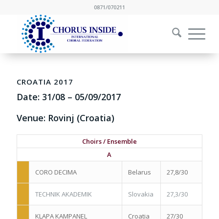
0871/070211
CROATIA 2017
Date:
31/08
–
05/09/2017
Venue: Rovinj (Croatia)
Choirs / Ensemble
A
CORO DECIMA
Belarus
27,8/30
TECHNIK AKADEMIK
Slovakia
27,3/30
KLAPA KAMPANEL
Croatia
27/30