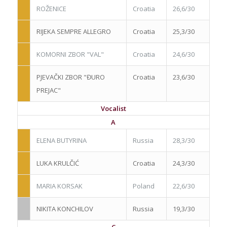
ROŽENICE
Croatia
26,6/30
RIJEKA SEMPRE ALLEGRO
Croatia
25,3/30
KOMORNI ZBOR "VAL"
Croatia
24,6/30
PJEVAČKI ZBOR "ĐURO
Croatia
23,6/30
PREJAC"
Vocalist
A
ELENA BUTYRINA
Russia
28,3/30
LUKA KRULČIĆ
Croatia
24,3/30
MARIA KORSAK
Poland
22,6/30
NIKITA KONCHILOV
Russia
19,3/30