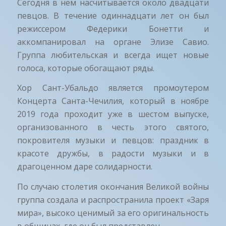
Сегодня в нем насчитывается около двадцати
певцов. В течение одиннадцати лет он был
режиссером Федерики Бонетти и
аккомпанировал на органе Элизе Савио.
Группа любительская и всегда ищет новые
голоса, которые обогащают ряды.
Хор Сант-Убальдо является промоутером
Концерта Санта-Чечилия, который в ноябре
2019 года проходит уже в шестом выпуске,
организованного в честь этого святого,
покровителя музыки и певцов: праздник в
красоте дружбы, в радости музыки и в
драгоценном даре солидарности.
По случаю столетия окончания Великой войны
группа создала и распространила проект «Заря
мира», высоко ценимый за его оригинальность
в общинах, где он был представлен.