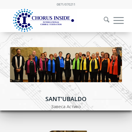
0871/070211
SANT’UBALDO
Завеса Астико