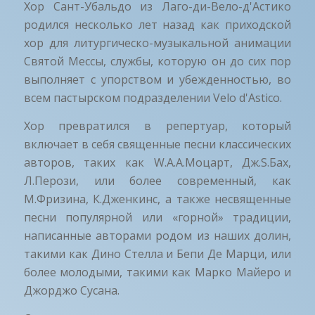
Хор Сант-Убальдо из Лаго-ди-Вело-д'Астико
родился несколько лет назад как приходской
хор для литургическо-музыкальной анимации
Святой Мессы, службы, которую он до сих пор
выполняет с упорством и убежденностью, во
всем пастырском подразделении Velo d'Astico.
Хор превратился в репертуар, который
включает в себя священные песни классических
авторов, таких как W.А.А.Моцарт, Дж.S.Бах,
Л.Перози, или более современный, как
М.Фризина, К.Дженкинс, а также несвященные
песни популярной или «горной» традиции,
написанные авторами родом из наших долин,
такими как Дино Стелла и Бепи Де Марци, или
более молодыми, такими как Марко Майеро и
Джорджо Сусана.