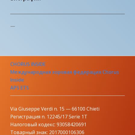
—
CHORUS INSIDE
Международная хоровая федерация Chorus
Inside
APS ETS
Via Giuseppe Verdi n. 15 — 66100 Chieti
Регистрация n. 12245/17 Serie 1T
Налоговый кодекс: 93058420691
Товарный знак: 2017000106306