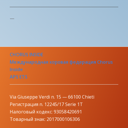
—
CHORUS INSIDE
Международная хоровая федерация Chorus
Inside
APS ETS
Via Giuseppe Verdi n. 15 — 66100 Chieti
Регистрация n. 12245/17 Serie 1T
Налоговый кодекс: 93058420691
Товарный знак: 2017000106306