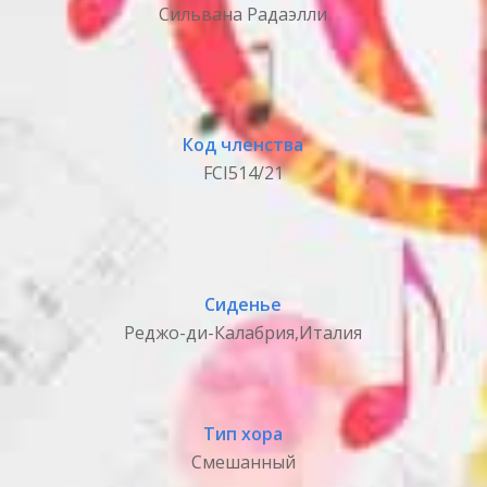
Сильвана Радаэлли
Код членства
FCI514/21
Сиденье
Реджо-ди-Калабрия,Италия
Тип хора
Смешанный